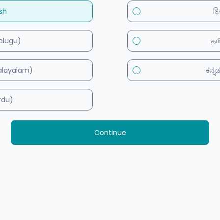
ish
हि
Telugu)
தம
layalam)
ಕನ್
(Urdu)
Continue